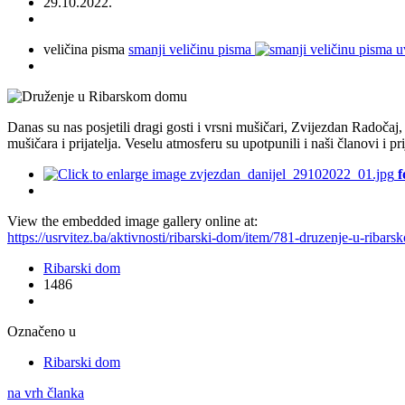
29.10.2022.
veličina pisma
smanji veličinu pisma
u
Danas su nas posjetili dragi gosti i vrsni mušičari, Zvijezdan Radoč
mušičara i prijatelja. Veselu atmosferu su upotpunili i naši članovi i 
f
View the embedded image gallery online at:
https://usrvitez.ba/aktivnosti/ribarski-dom/item/781-druzenje-u-rib
Ribarski dom
1486
Označeno u
Ribarski dom
na vrh članka