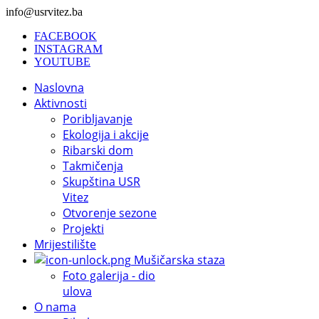
info@usrvitez.ba
FACEBOOK
INSTAGRAM
YOUTUBE
Naslovna
Aktivnosti
Poribljavanje
Ekologija i akcije
Ribarski dom
Takmičenja
Skupština USR
Vitez
Otvorenje sezone
Projekti
Mrijestilište
Mušičarska staza
Foto galerija - dio
ulova
O nama