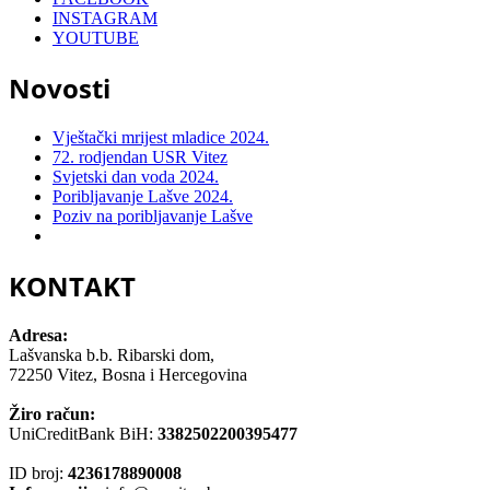
INSTAGRAM
YOUTUBE
Novosti
Vještački mrijest mladice 2024.
72. rodjendan USR Vitez
Svjetski dan voda 2024.
Poribljavanje Lašve 2024.
Poziv na poribljavanje Lašve
KONTAKT
Adresa:
Lašvanska b.b. Ribarski dom,
72250 Vitez, Bosna i Hercegovina
Žiro račun:
UniCreditBank BiH:
3382502200395477
ID broj:
4236178890008