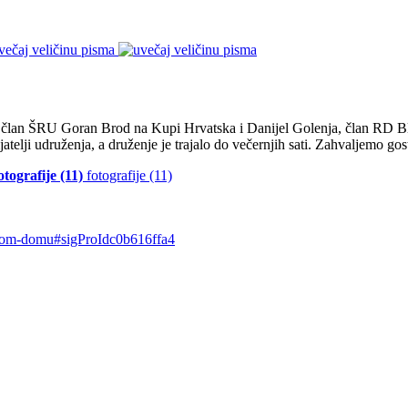
večaj veličinu pisma
aj, član ŠRU Goran Brod na Kupi Hrvatska i Danijel Golenja, član RD Bl
prijatelji udruženja, a druženje je trajalo do večernjih sati. Zahvaljem
otografije (11)
fotografije (11)
arskom-domu#sigProIdc0b616ffa4